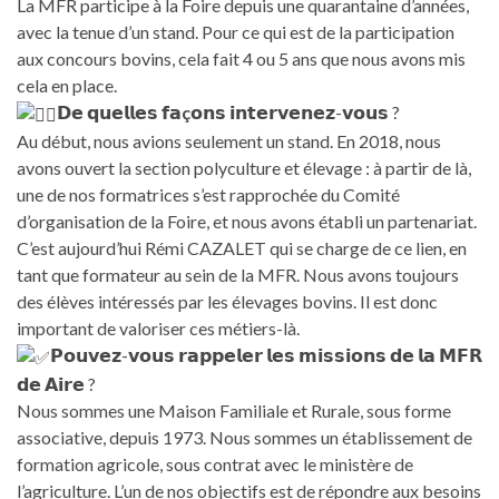
La MFR participe à la Foire depuis une quarantaine d’années,
avec la tenue d’un stand. Pour ce qui est de la participation
aux concours bovins, cela fait 4 ou 5 ans que nous avons mis
cela en place.
𝗗𝗲 𝗾𝘂𝗲𝗹𝗹𝗲𝘀 𝗳𝗮
ç
𝗼𝗻𝘀 𝗶𝗻𝘁𝗲𝗿𝘃𝗲𝗻𝗲𝘇-𝘃𝗼𝘂𝘀 ?
Au début, nous avions seulement un stand. En 2018, nous
avons ouvert la section polyculture et élevage : à partir de là,
une de nos formatrices s’est rapprochée du Comité
d’organisation de la Foire, et nous avons établi un partenariat.
C’est aujourd’hui Rémi CAZALET qui se charge de ce lien, en
tant que formateur au sein de la MFR. Nous avons toujours
des élèves intéressés par les élevages bovins. Il est donc
important de valoriser ces métiers-là.
𝗣𝗼𝘂𝘃𝗲𝘇-𝘃𝗼𝘂𝘀 𝗿𝗮𝗽𝗽𝗲𝗹𝗲𝗿 𝗹𝗲𝘀 𝗺𝗶𝘀𝘀𝗶𝗼𝗻𝘀 𝗱𝗲 𝗹𝗮 𝗠𝗙𝗥
𝗱𝗲 𝗔𝗶𝗿𝗲 ?
Nous sommes une Maison Familiale et Rurale, sous forme
associative, depuis 1973. Nous sommes un établissement de
formation agricole, sous contrat avec le ministère de
l’agriculture. L’un de nos objectifs est de répondre aux besoins