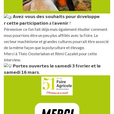
𝗔𝘃𝗲𝘇-𝘃𝗼𝘂𝘀 𝗱𝗲𝘀 𝘀𝗼𝘂𝗵𝗮𝗶𝘁𝘀 𝗽𝗼𝘂𝗿 𝗱
é
𝘃𝗲𝗹𝗼𝗽𝗽𝗲
𝗿 𝗰𝗲𝘁𝘁𝗲 𝗽𝗮𝗿𝘁𝗶𝗰𝗶𝗽𝗮𝘁𝗶𝗼𝗻
à
𝗹’𝗮𝘃𝗲𝗻𝗶𝗿 ?
Pérenniser ce l’on fait déjà mais également étudier comment
nous pourrions être un peu plus affiliés avec la Foire. Le
secteur machinisme et grandes cultures pourrait être associé
de la même façon que la polyculture et élevage.
Merci à Théo Oosterlaken et Rémi Cazalet pour cette
interview.
𝗣𝗼𝗿𝘁𝗲𝘀 𝗼𝘂𝘃𝗲𝗿𝘁𝗲𝘀 𝗹𝗲 𝘀𝗮𝗺𝗲𝗱𝗶 𝟯 𝗳
é
𝘃𝗿𝗶𝗲𝗿 𝗲𝘁 𝗹𝗲
𝘀𝗮𝗺𝗲𝗱𝗶 𝟭𝟲 𝗺𝗮𝗿𝘀.