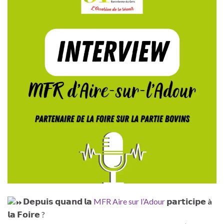
𝗗𝗲𝗽𝘂𝗶𝘀 𝗾𝘂𝗮𝗻𝗱 𝗹𝗮
MFR Aire sur l’Adour
𝗽𝗮𝗿𝘁𝗶𝗰𝗶𝗽𝗲
à
𝗹𝗮 𝗙𝗼𝗶𝗿𝗲 ?