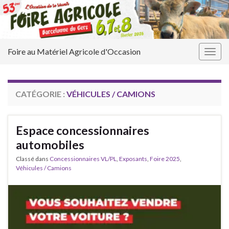
Foire au Matériel Agricole d'Occasion
Togg
navig
CATÉGORIE :
VÉHICULES / CAMIONS
Espace concessionnaires
automobiles
Classé dans
Concessionnaires VL/PL
,
Exposants
,
Foire 2025
,
Véhicules / Camions