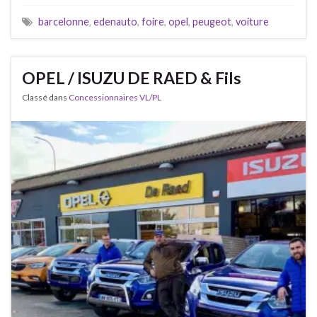
barcelonne
,
edenauto
,
foire
,
opel
,
peugeot
,
voiture
OPEL / ISUZU DE RAED & Fils
Classé dans
Concessionnaires VL/PL