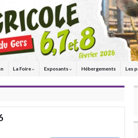
on
La Foire
Exposants
Hébergements
Les p
6