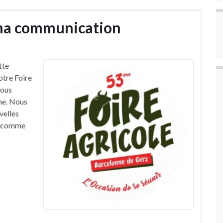
ema communication
tte
otre Foire
nous
ne. Nous
velles
le comme