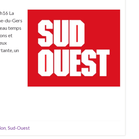
6h16 La
nne-du-Gers
 beau temps
ions et
ieux
rtante, un
ion
,
Sud-Ouest