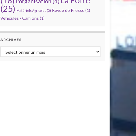
La Foire
(18)
L'organisation
(4)
(25)
Revue de Presse
(1)
Matériels Agricoles
(0)
Véhicules / Camions
(1)
ARCHIVES
Archives