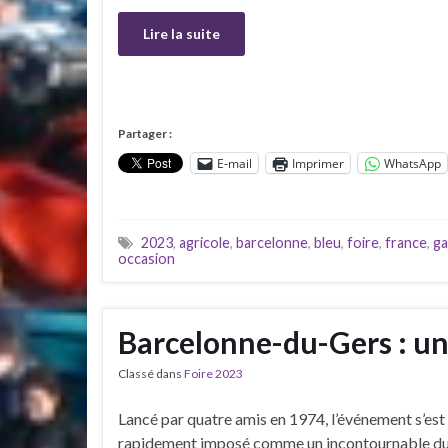
Lire la suite
Partager :
E-mail
Imprimer
WhatsApp
2023
,
agricole
,
barcelonne
,
bleu
,
foire
,
france
,
g
occasion
Barcelonne-du-Gers : un
Classé dans
Foire 2023
Lancé par quatre amis en 1974, l’événement s’est
rapidement imposé comme un incontournable d