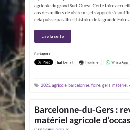
agricole du grand Sud-Ouest. Cette foire accueill
ans des milliers de visiteurs, et s’apprête à souff
cela puisse paraître, l’histoire de la grande Foire
Lire la suite
Partager :
E-mail
Imprimer
WhatsApp
2023
,
agricole
,
barcelonne
,
foire
,
gers
,
matériel
,
Barcelonne-du-Gers : rev
matériel agricole d’occa
Classé dans
Foire 2023