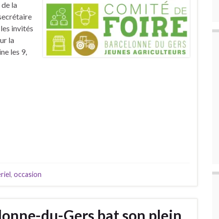
 de la
 secrétaire
les invités
ur la
e les 9,
riel
,
occasion
lonne-du-Gers bat son plein