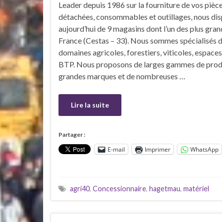
Leader depuis 1986 sur la fourniture de vos pièc
détachées, consommables et outillages, nous di
aujourd’hui de 9 magasins dont l’un des plus gran
France (Cestas – 33). Nous sommes spécialisés d
domaines agricoles, forestiers, viticoles, espaces
BTP. Nous proposons de larges gammes de prod
grandes marques et de nombreuses …
Lire la suite
Partager :
E-mail
Imprimer
WhatsApp
agri40
,
Concessionnaire
,
hagetmau
,
matériel