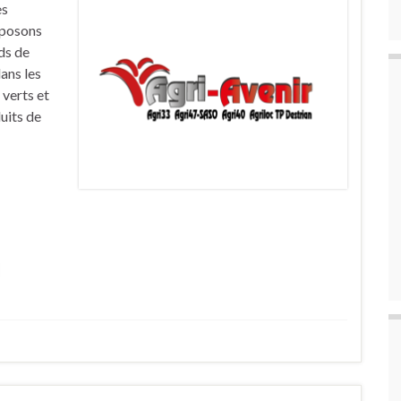
es
sposons
ds de
ans les
 verts et
uits de