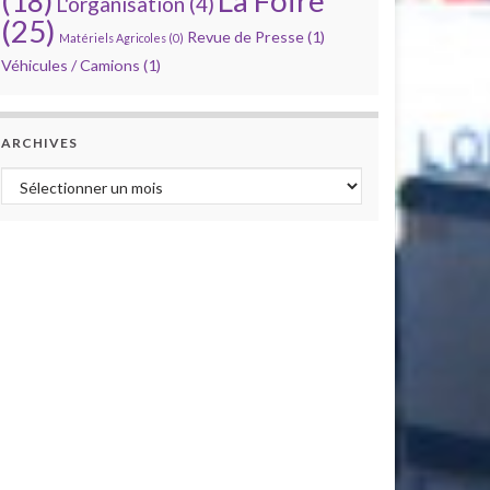
La Foire
(18)
L'organisation
(4)
(25)
Revue de Presse
(1)
Matériels Agricoles
(0)
Véhicules / Camions
(1)
ARCHIVES
Archives