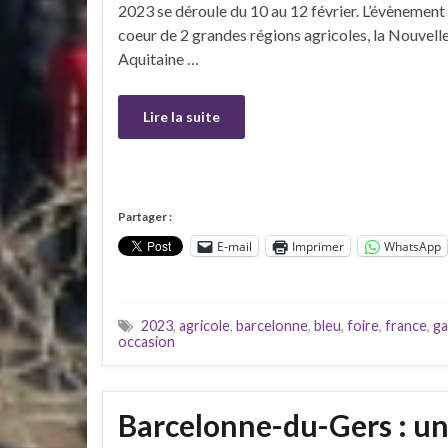
2023 se déroule du 10 au 12 février. L’évènement 
coeur de 2 grandes régions agricoles, la Nouvell
Aquitaine …
Lire la suite
Partager :
E-mail
Imprimer
WhatsApp
2023
,
agricole
,
barcelonne
,
bleu
,
foire
,
france
,
g
occasion
Barcelonne-du-Gers : un