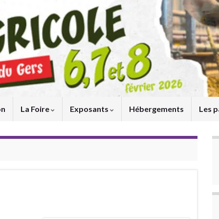
on
La Foire
Exposants
Hébergements
Les p