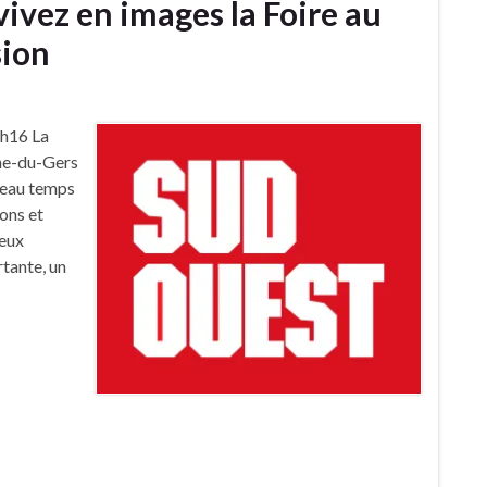
ivez en images la Foire au
sion
6h16 La
nne-du-Gers
 beau temps
ions et
ieux
rtante, un