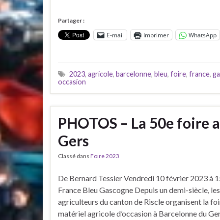
Partager :
E-mail
Imprimer
WhatsApp
2023
,
agricole
,
barcelonne
,
bleu
,
foire
,
france
,
g
occasion
PHOTOS – La 50e foire a
Gers
Classé dans
Foire 2023
De Bernard Tessier Vendredi 10 février 2023 à 1
France Bleu Gascogne Depuis un demi-siècle, les
agriculteurs du canton de Riscle organisent la foi
matériel agricole d’occasion à Barcelonne du Gers