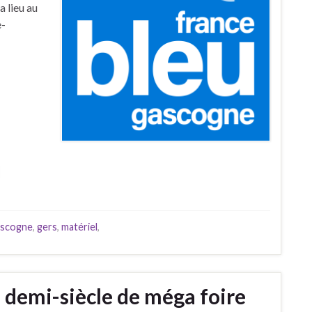
a lieu au
e-
ascogne
,
gers
,
matériel
,
 demi-siècle de méga foire