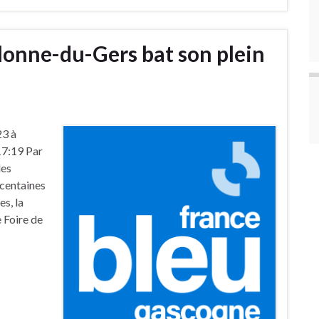
lonne-du-Gers bat son plein
23 à
17:19 Par
des
centaines
s, la
 Foire de