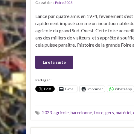
Classé dans
Foire 2023
Lancé par quatre amis en 1974, l’événement s’est
rapidement imposé comme un incontournable d
agricole du grand Sud-Ouest. Cette foire accueill
ans des milliers de visiteurs, et s’apprête à souff
cela puisse paraître, l’histoire de la grande Foire
Lire la suite
Partager :
E-mail
Imprimer
WhatsApp
2023
,
agricole
,
barcelonne
,
foire
,
gers
,
matériel
,