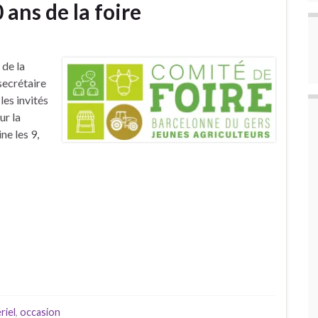
 ans de la foire
 de la
 secrétaire
les invités
ur la
e les 9,
riel
,
occasion