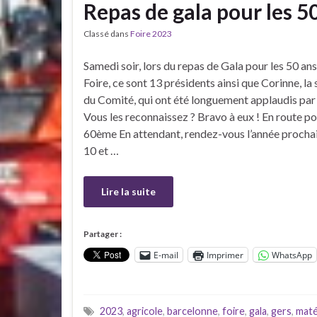
Repas de gala pour les 50
Classé dans
Foire 2023
Samedi soir, lors du repas de Gala pour les 50 ans
Foire, ce sont 13 présidents ainsi que Corinne, la
du Comité, qui ont été longuement applaudis par 
Vous les reconnaissez ? Bravo à eux ! En route po
60ème En attendant, rendez-vous l’année prochain
10 et …
Lire la suite
Partager :
E-mail
Imprimer
WhatsApp
2023
,
agricole
,
barcelonne
,
foire
,
gala
,
gers
,
maté