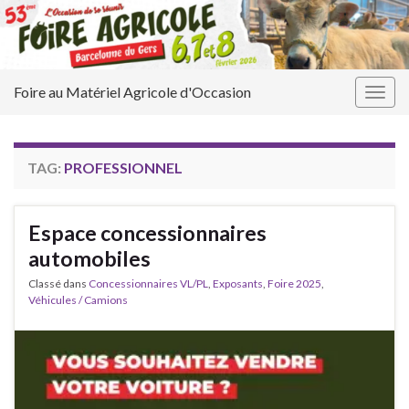
Foire au Matériel Agricole d'Occasion
Togg
navig
TAG:
PROFESSIONNEL
Espace concessionnaires
automobiles
Classé dans
Concessionnaires VL/PL
,
Exposants
,
Foire 2025
,
Véhicules / Camions