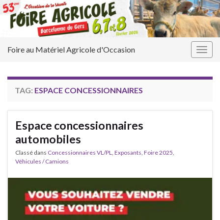
Foire au Matériel Agricole d'Occasion
Togg
navig
TAG:
ESPACE CONCESSIONNAIRES
Espace concessionnaires
automobiles
Classé dans
Concessionnaires VL/PL
,
Exposants
,
Foire 2025
,
Véhicules / Camions