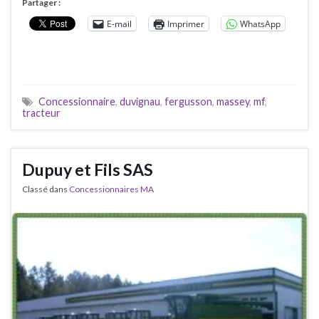
Partager :
E-mail
Imprimer
WhatsApp
Concessionnaire
,
duvignau
,
fergusson
,
massey
,
mf
,
tracteur
Dupuy et Fils SAS
Classé dans
Concessionnaires MA