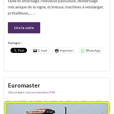
taille et attachage, releveuse palisseuse, désherbage
mécanique de la vigne, écimeuse, machines à vendanger,
prétailleuse,… …
Lire la suite
Partager :
E-mail
Imprimer
WhatsApp
Euromaster
Classé dans
Concessionnaires MA