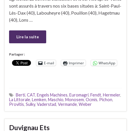
sont assurés à travers nos six bases situées à: Saint-Paul-
Lès-Dax (40), Labouheyre (40), Pouillon (40), Hagetmau
(40), Lons …
Lire la suite
Partager :
E-mail
Imprimer
WhatsApp
Berti
,
CAT
,
Engels Machines
,
Euromagri
,
Fendt
,
Hermeler
,
La Littorale
,
Lemken
,
Maschio
,
Monosem
,
Ocmis
,
Pichon
,
Provitis
,
Sulky
,
Vaderstad
,
Vermande
,
Weber
Duvignau Ets