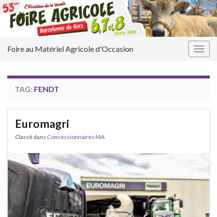
Foire au Matériel Agricole d'Occasion
Togg
navig
TAG:
FENDT
Euromagri
Classé dans
Concessionnaires MA