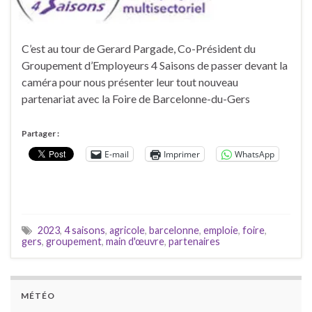
C’est au tour de Gerard Pargade, Co-Président du
Groupement d’Employeurs 4 Saisons de passer devant la
caméra pour nous présenter leur tout nouveau
partenariat avec la Foire de Barcelonne-du-Gers
Partager :
E-mail
Imprimer
WhatsApp
2023
,
4 saisons
,
agricole
,
barcelonne
,
emploie
,
foire
,
gers
,
groupement
,
main d'œuvre
,
partenaires
MÉTÉO