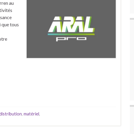
rren au
tivités
ssance
i que tous
otre
distribution
,
matériel
,