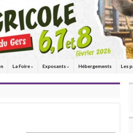
on
La Foire
Exposants
Hébergements
Les p