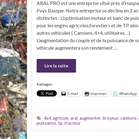
ARAL PRO est une entreprise situé près d’Haspa
Pays Basque. Notre entreprise se décline en 2 ac
distinctes : L’optimisation moteur et banc de pui
pour les engins agricoles,forestiers et de TP ains
autres véhicules ( Camions, 4×4, utilitaires…)
L’augmentation du couple et de la puissance de v
véhicule augmentera son rendement …
Lire la suite
Partager :
E-mail
Imprimer
WhatsApp
4x4
,
agricole
,
aral
,
augmenter
,
broyeur
,
camions
,
puissance
,
tp
,
tracteur